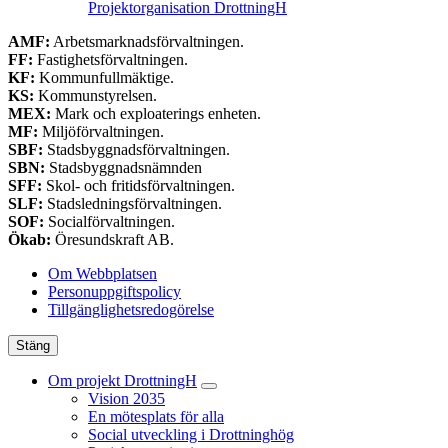
Projektorganisation DrottningH
AMF:
Arbetsmarknadsförvaltningen.
FF:
Fastighetsförvaltningen.
KF:
Kommunfullmäktige.
KS:
Kommunstyrelsen.
MEX:
Mark och exploaterings enheten.
MF:
Miljöförvaltningen.
SBF:
Stadsbyggnadsförvaltningen.
SBN:
Stadsbyggnadsnämnden
SFF:
Skol- och fritidsförvaltningen.
SLF:
Stadsledningsförvaltningen.
SOF:
Socialförvaltningen.
Ökab:
Öresundskraft AB.
Om Webbplatsen
Personuppgiftspolicy
Tillgänglighetsredogörelse
Stäng
Om projekt DrottningH
Vision 2035
En mötesplats för alla
Social utveckling i Drottninghög