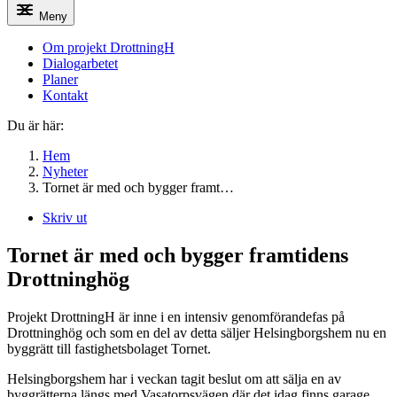
Meny
Om projekt DrottningH
Dialogarbetet
Planer
Kontakt
Du är här:
Hem
Nyheter
Tornet är med och bygger framt…
Skriv ut
Tornet är med och bygger framtidens
Drottninghög
Projekt DrottningH är inne i en intensiv genomförandefas på
Drottninghög och som en del av detta säljer Helsingborgshem nu en
byggrätt till fastighetsbolaget Tornet.
Helsingborgshem har i veckan tagit beslut om att sälja en av
byggrätterna längs med Vasatorpsvägen där det idag finns garage