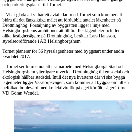
och parkeringsplatser till Tornet.
– Vi är glada att vi har ett avtal klart med Tornet som kommer att
bidra till det långsiktiga målet att fördubbla antalet lägenheter på
Drottninghög. Försäljning av byggrätten ligger i linje med
Helsingborgshems ambitioner att tillföra fler lägenheter och fler
olika fastighetsägare på Drottninghög, berättar Lars Hansson,
styrelseordförande i AB Helsingborgshem.
Tornet planerar för 56 hyreslägenheter med byggstart under andra
kvartalet 2017.
– Tornet ser fram emot att i samarbete med Helsingborgs Stad och
Helsingborgshem ytterligare utveckla Drottninghög till en social och
ekologisk hållbar stadsdel. Intill det nya kvarteret där vi ska bygga
lägenheter ligger Vasatorpsvägen, som kommer att byggas om till en
befolkad boulevard med kollektivtrafik på eget körfält, säger Tornets
VD Göran Wendel.